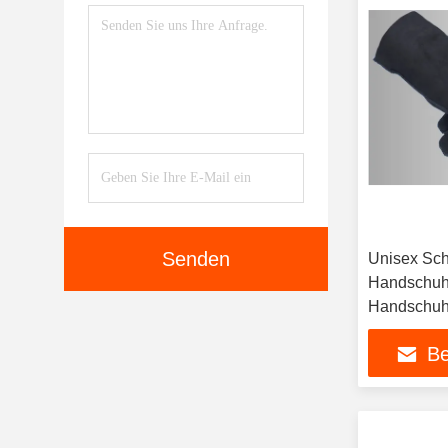
Senden
Unisex Sc
Handschuh
Handschuhe
Winter
Be