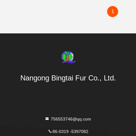
1
Nangong Bingtai Fur Co., Ltd.
756553746@qq.com
86-0319 -5397082