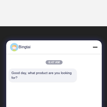
Bingtai
6:47 AM
Good day, what product are you looking 
Schnelle Verbindungen
for?
Unternehmensprofil
Fabrik-Ausflug
Qualitätskontrolle