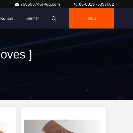
756553746@qq.com
86-0319 -5397082
Kontakt
Zitat
German
oves ]