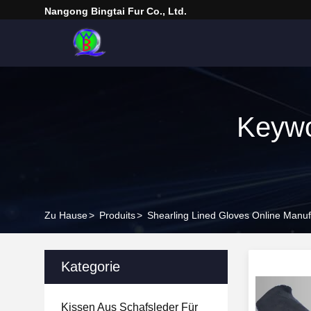
Nangong Bingtai Fur Co., Ltd.
Keywo
Zu Hause
>
Produits
>
Shearling Lined Gloves Online Manuf
Kategorie
Kissen Aus Schafsleder Für