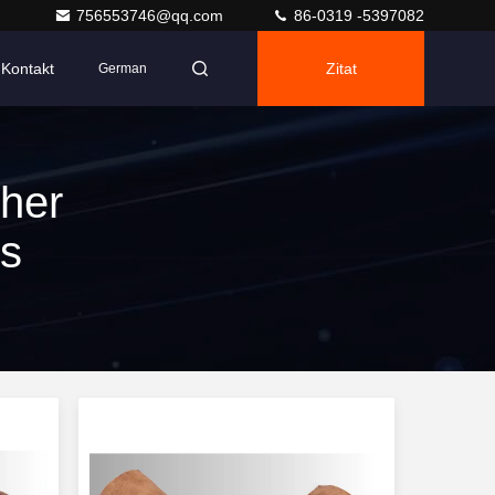
756553746@qq.com
86-0319 -5397082
Kontakt
Zitat
German
her
ts