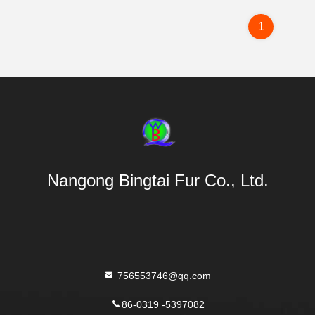
1
Nangong Bingtai Fur Co., Ltd.
756553746@qq.com
86-0319 -5397082