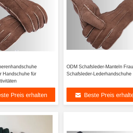
herenhandschuhe
ODM Schafsleder-Manteln Fra
r Handschuhe für
Schafsleder-Lederhandschuhe
ivitäten
ste Preis erhalten
Beste Preis erhalt