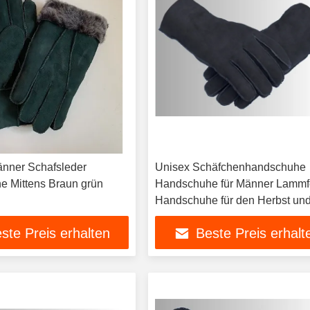
nner Schafsleder
Unisex Schäfchenhandschuhe
 Mittens Braun grün
Handschuhe für Männer Lammf
Handschuhe für den Herbst un
Winter
ste Preis erhalten
Beste Preis erhalt