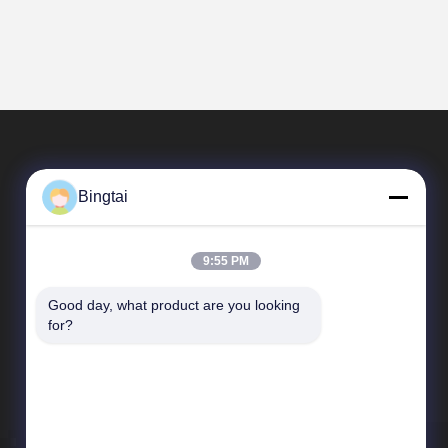
Bingtai
9:55 PM
Good day, what product are you looking 
Schnelle Verbindungen
for?
Unternehmensprofil
Fabrik-Ausflug
Qualitätskontrolle