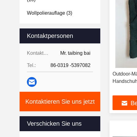
Wollpolierauflage
(3)
Kontaktpersonen
Kontaktpersonen:
Mr. taibing bai
Tel.:
86-0319 -5397082
Outdoor-Mä
Handschuhe
Kontaktieren Sie uns jetzt
Be
Verschicken Sie uns