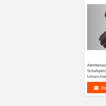
Atemberau
Schafspel
Unisex-Ha
Be