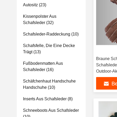
Autositz
(23)
Kissenpolster Aus
Schafsleder
(32)
Schafsleder-Raddeckung
(10)
Schafsfelle, Die Eine Decke
Trägt
(13)
Braune Sc
Fußbodenmatten Aus
Schafslede
Schafsleder
(16)
Outdoor-Akt
Schäfchenhaut Handschuhe
Be
Handschuhe
(10)
Inserts Aus Schafsleder
(8)
Schneeboots Aus Schafsleder
(10)