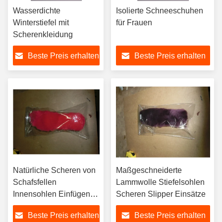
Wasserdichte
Isolierte Schneeschuhen
Winterstiefel mit
für Frauen
Scherenkleidung
Beste Preis erhalten
Beste Preis erhalten
Natürliche Scheren von
Maßgeschneiderte
Schafsfellen
Lammwolle Stiefelsohlen
Innensohlen Einfügen
Scheren Slipper Einsätze
von Feuchtigkeit
Beste Preis erhalten
Beste Preis erhalten
Wicking