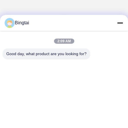
1
Bingtai
2:09 AM
Good day, what product are you looking for?
Nangong Bingtai Fur Co., Ltd.
756553746@qq.com
86-0319 -5397082
Xibaita Dorf, Stadt Zizhong, Stadt Nangong, Stadt Xingtai,
Provinz Hebei