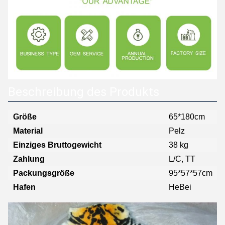
Beschreibung des Produkts
Größe
65*180cm
Material
Pelz
Einziges Bruttogewicht
38 kg
Zahlung
L/C, TT
Packungsgröße
95*57*57cm
Hafen
HeBei