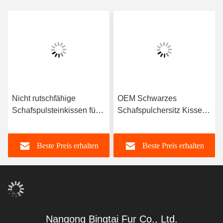
Nicht rutschfähige
OEM Schwarzes
Schafspulsteinkissen für
Schafspulchersitz Kissen
Autositze
Deckel in großen Mengen
Beste Preis erhalten
Beste Preis erhalten
Nangong Bingtai Fur Co., Ltd.