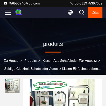
756553746@qq.com
86-0319 -5397082
Zitat
produits
Zu Hause
>
Produits
>
Kissen Aus Schafsleder Für Autositz
>
Seidige Glatzheit Schafsleder Autositz Kissen Einfaches Leben
40cm*40cm